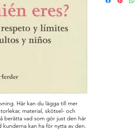
mer om dina fraktmet
Klar och tydlig lever
och försäkrar kunder
med tillförsikt.
ning. Här kan du lägga till mer 
orlekar, material, skötsel- och 
 berätta vad som gör just den här 
 kunderna kan ha för nytta av den.