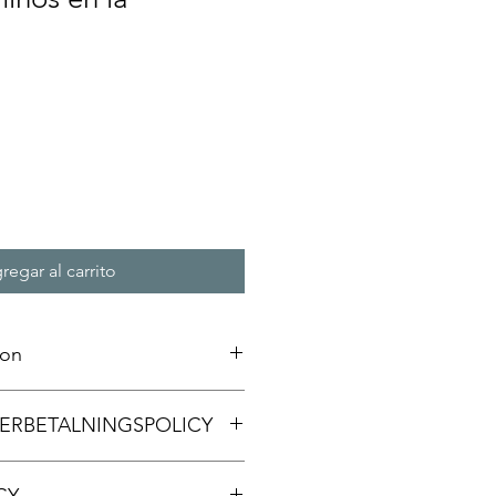
regar al carrito
ion
ation. Här passar utmärkt att lägga
TERBETALNINGSPOLICY
om produkten, som till exempel
skötsel- och rengöringsråd. Här kan
d det är som gör produkten
och återbetalningspolicy. Här kan
er kan ha för nytta av den.
CY
a om vad de gör ifall de är